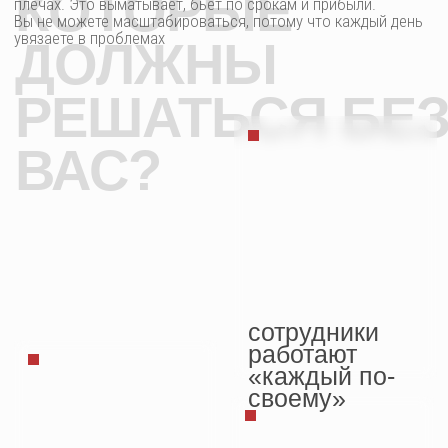
документы и
обновления
проектов
операционка
теряются
съедает все
свободное
время
сметы
задерживаются,
оплаты
зависают
неделями
архитекторы