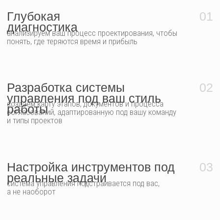
ВАШЕГО БЮРО
Аудит и архитектура
базовый
системы
Для бюро, которым важно понять реальную картину
и выстроить фундамент
Что входит:
Анализ текущих процессов и узких мест
Чёткую модель того, как должна работать ваша команда
и проекты
Осознание приоритетов: что менять в первую очередь
Результат:
Вы понимаете, где теряются деньги и сроки, какие процессы
мешают росту, и получаете чёткую схему будущей системы
Внедрение и запуск
основной
системы
Оптимальный формат для бюро, которые хотят
устойчивой структуры и предсказуемости
Что входит:
Систему управления, адаптированную под ваш стиль
работы и типы проектов
Эффективный рабочий процесс: каждый шаг организован