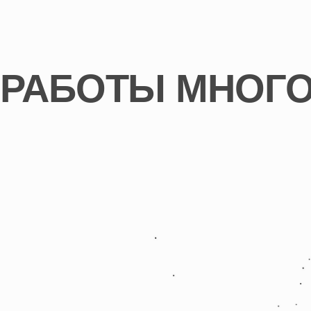
КАЖДЫЙ
МЕСЯЦ ИЗ-ЗА
ХАОСА
ВАШЕ
БЮРО
Ошибки стоят слишком дорого. Клиенты устают ждать.
Проекты «утекают». Команда выгорает
НЕДОПОЛУЧАЕТ
Ваш рынок ускорился. Бюро, у которых
выстроены процессы, забирают
ПРИБЫЛЬ
клиентов быстрее. Если сейчас ничего
не менять, будет только хуже
— ЕЩЁ ОДИН
ПОТЕРЯННЫЙ ФАЙ