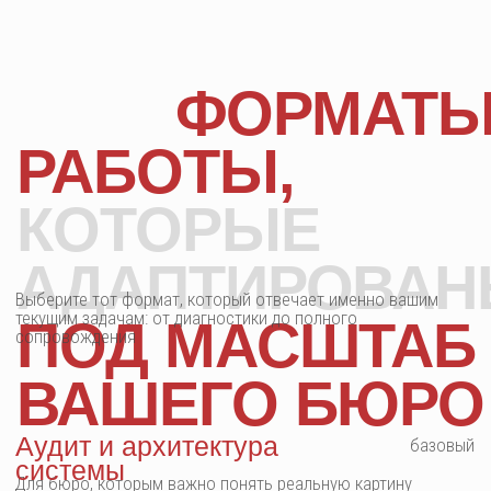
10+
лет опыта работы с архитектурными
и дизайн-бюро
50
ДО
времени наши клиенты сокращают
на согласования и рутину
СОБРАЛИ
ЧАСТЫЕ