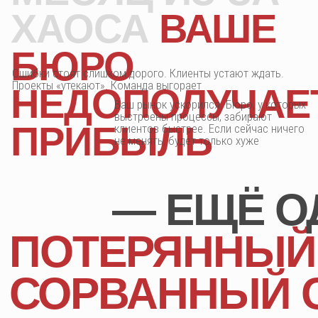
Настройка инструментов под
03
реальные задачи
система управления подстраивается под вас,
а не наоборот
Вовлечение
04
команды
сотрудники легко осваивают новый порядок
и начинают работать слаженно, без сопротивления
Запуск и
05
сопровождение
система управления включается в повседневную
работу, процессы становятся прозрачными, бюро
работает как часы