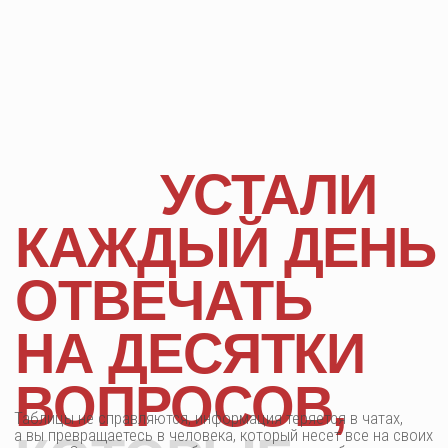
ВОПРОСОВ,
Таблицы не справляются, информация теряется в чатах,
а вы превращаетесь в человека, который несет все на своих
КОТОРЫЕ
плечах. Это выматывает, бьет по срокам и прибыли.
Вы не можете масштабироваться, потому что каждый день
увязаете в проблемах
ДОЛЖНЫ
РЕШАТЬСЯ БЕЗ
ВАС?
сотрудники
работают
«каждый по-
своему»