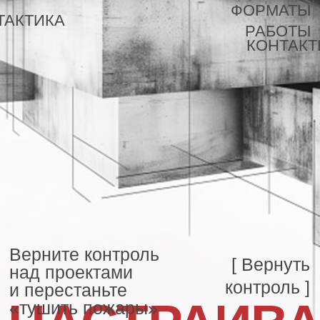
ФОРМАТЫ
ТАКТИКА
РАБОТЫ
КОНТАКТЫ
Верните контроль
[ Вернуть
над проектами
контроль ]
и перестаньте
НАСТРАИВАЕМ
«тушить пожары»
ПРОЦЕССЫ
ЭФФЕКТИВНОЙ