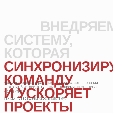
Работаем только с архитектурными и дизайн-бюро —
понимаем, как устроено проектирование, как ведутся сметы,
как идут согласования, где возникают задержки и куда
«утекают» часы
Мы не устанавливаем программу —
мы создаем рабочую среду, в которой
команда работает в одном ритме,
каждый проект движется
предсказуемо. Вы видите ситуацию
в целом
ФОРМАТЫ
РАБОТЫ,
КОТОРЫЕ
АДАПТИРОВАНЫ
Выберите тот формат, который отвечает именно вашим
текущим задачам: от диагностики до полного
ПОД МАСШТАБ
сопровождения