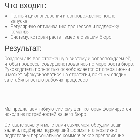
РАБОЧИХ
ПРОЦЕССОВ.
ВЫ НАЧНЕТЕ
УПРАВЛЯТЬ
Составим для вас подробный график действий с этапами
И ЗАНИМАТЬСЯ
и стоимостью, показывающий, как будет оптимизирована
работа вашей команды и проектных процессов
СТРАТЕГИЧЕСКИМ
РАЗВИТИЕМ,
А НЕ «ТУШИТЬ
Нажимая на кнопку «Оставить заявку»,
ПОЖАРЫ»
вы даете
согласие
на обработку персональных данных
в соответствии с
Политикой обработки персональных данных
[ Получить
план ]