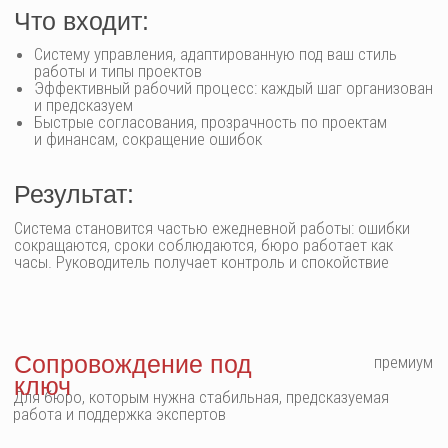
или команда начнет
саботировать?
У нас есть сопровождение. Вы не останетесь один на один
с системой, и процесс всегда контролируем
Как быстро я увижу первые
результаты?
Чаще всего эффекты видны уже через 2–3 недели:
согласования ускоряются, ошибки снижаются, команда
начинает работать слаженно
Остались вопросы? Напишите нам —
ответим лично
[ Задать
вопрос ]
ПОЛУЧИТЕ
ПЛАН ВНЕДРЕНИЯ
СИСТЕМЫ
ОРГАНИЗАЦИИ