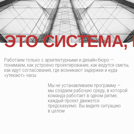
КОТОРЫЕ
Помогаем проектным компаниям работать так, чтобы
документы, сметы и согласования реально приносили
НЕЛЬЗЯ
результат
Создаём системы, которые работают в архитектурных
СЛОМАТЬ
и дизайн-студиях. Никаких «коробочных решений».
Проектируем инструменты управления под ваши процессы,
команду и стиль работы
4–
6
недель занимает в среднем внедрение — от аудита
до запуска
>150
успешно внедренных систем управления
проектной документацией