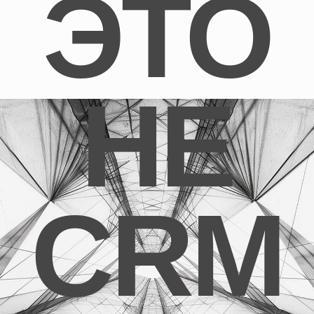
Мы предлагаем гибкую систему цен, которая формируется
исходя из потребностей вашего бюро
Оставьте заявку и мы с вами свяжемся, обсудим ваши
задачи, подберем подходящий формат и оперативно
подготовим персональное коммерческое предложение
с детализацией всех работ
[
Рассчитать
]
ТАКТИКА:
ПРОЕКТИРУЕМ
И
ВНЕДРЯЕМ
СИСТЕМЫ,