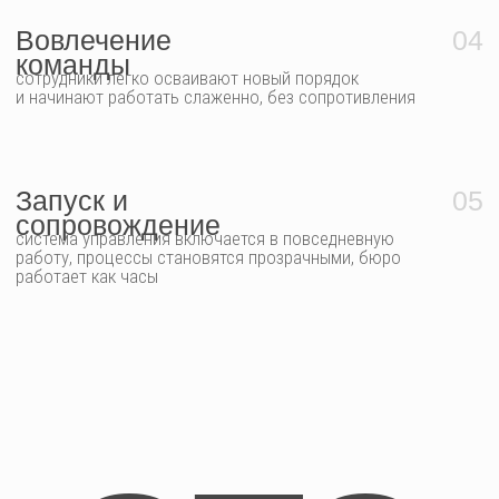
и предсказуем
Быстрые согласования, прозрачность по проектам
и финансам, сокращение ошибок
Результат:
Система становится частью ежедневной работы: ошибки
сокращаются, сроки соблюдаются, бюро работает как
часы. Руководитель получает контроль и спокойствие
Сопровождение под
премиум
ключ
Для бюро, которым нужна стабильная, предсказуемая
работа и поддержка экспертов
Что входит:
Полный цикл внедрения и сопровождение после
запуска
Регулярную оптимизацию процессов и поддержку
команды
Систему, которая растёт вместе с вашим бюро
Результат:
Создаем для вас отлаженную систему и сопровождаем её,
чтобы процессы совершенствовались по мере роста бюро.
Руководитель полностью освобождается от операционки
и может сфокусироваться на стратегии, пока мы следим
за стабильностью рабочих процессов